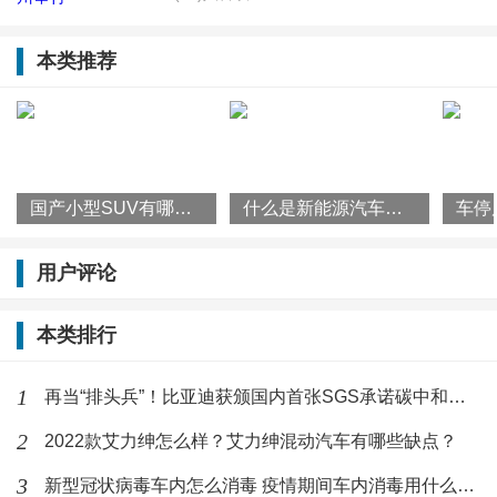
G318四川段成都、雅安、甘孜等市州
及沿线的主要景区代表进行了精彩的文
本类推荐
旅产品推介并发布系列优惠政策
该车采用多功能自适应的司机座椅设计，可以保证司机
在长途驾驶中也能保持良好的体力，匹配全封闭的驾驶
舱和短柄仪表台，让司机的驾驶更加轻松便捷，提高景
区用车运行效率，让人们游玩出行更顺畅。
国产小型SUV有哪些？2022款瑞虎3x怎么样？
什么是新能源汽车？国家为什么要大力发展新能源汽车？
福田欧辉与衢州丰驰客运的携手合作，源自双方相同的
用户评论
目标——共谋旅游品质升级。未来，随着品质旅游迈入
更广阔的市场，福田欧辉和衢州丰驰客运的缘分也必将
本类排行
不断深化。
1
再当“排头兵”！比亚迪获颁国内首张SGS承诺碳中和符合声明证书
标签：
作者最新文章
2
2022款艾力绅怎么样？艾力绅混动汽车有哪些缺点？
“智蓝精灵一趟拉20个宠物箱没问题，
3
新型冠状病毒车内怎么消毒 疫情期间车内消毒用什么方法好
月跑上万公里毫无续航压力，这车果然