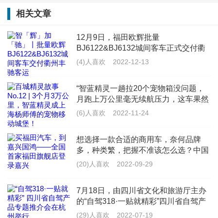
市场的拳头产品，车辆采用全新的外观设计、全承载车
相关文章
身结构打造静谧舒适的驾乘空间，标配AEBS、ESC、胎
12月9日，福田欧辉批量
压监测等功能，打造舒适豪华又经济的品质客车和更加
BJ6122&BJ6132城间客车正式交付衢
州市丰驰客运有限公司（以下简称“衢
精彩的出行体验，充分契合景区使用需求。
(4)人喜欢
2022-12-13
州丰驰客运”），为衢州丰驰客运提供
更加丰富多样的产品线，全面满足浙江
“智蓝精灵一趟拉20个宠物箱没问题，
景区旅
月跑上万公里毫无续航压力，这车果然
是&lsquo;能跑能装&rsquo;的VAN界天
(6)人喜欢
2022-11-24
花板！”来自上海的杨师傅，是一名宠
本次交付衢州丰驰客运的欧辉BJ6132U8BJB城间客车是
物配送员，每天往返于救助
想选择一款合适的商用车，奈何品牌
一款以欧洲标准打造的、定位于中长途接驳和旅游市场
多，种类繁，把握不准该怎么选？中国
商用车领军品牌福田汽车给你最佳答
的高品质客车，具备客容量大、空间利用率高、性价比
(20)人喜欢
2022-09-29
案。作为商用车的龙头车企，福田汽车
高和安全舒适等特色。
不但在品质上严格把控，保障每位车主
7月18日，由四川省文化和旅游厅主办
的用车
的“自驾318·一贴就精彩”四川省自驾产
品专题推介会在杭州举办。推介会上，
(29)人喜欢
2022-07-19