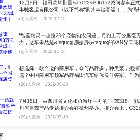
12月9日，福田欧辉批量BJ6122&BJ6132城间客车
，熄火后行车记录仪还工作的情况是记录仪具有停车监控（移
丰驰客运有限公司（以下简称“衢州丰驰客运”），为衢
车监控功能需要记录仪内置电池或接保险丝ACC取电来支持
提供更加丰富多样的产品线，全面满足浙江景区旅
(4)人喜欢
2022-12-13
动进入通车监控模式，传感器将持续监测车辆状况，一旦发生
“智蓝精灵一趟拉20个宠物箱没问题，月跑上万公里毫
录制监控视频并单独储存。
力，这车果然是&lsquo;能跑能装&rsquo;的VAN界天
海的杨师傅，是一名宠物配送员，每天往返于救助
(6)人喜欢
2022-11-24
电，有停车监控功能的行车记录仪通过接保险丝ACC更加省
瓶的影响，不过如果车辆连续放几天不开，这样也会出现电瓶
想选择一款合适的商用车，奈何品牌多，种类繁，把握
难。
选？中国商用车领军品牌福田汽车给你最佳答案。作为
头车企，福田汽车不但在品质上严格把控，保障每位车
(20)人喜欢
2022-09-29
一种方法就是用充电宝给行车记录仪取电实现停车监控，当然
7月18日，由四川省文化和旅游厅主办的“自驾318·一贴
，那就是充电宝的质量。如果温度过高，充电宝有可能出现爆
川省自驾产品专题推介会在杭州举办。推介会上，G31
反而导致更严重的损失。
都、雅安、甘孜等市州及沿线的主要景区代表进行了精
(29)人喜欢
2022-07-19
品推介并发布系列优惠政策
录仪能记录多长时间？
荐