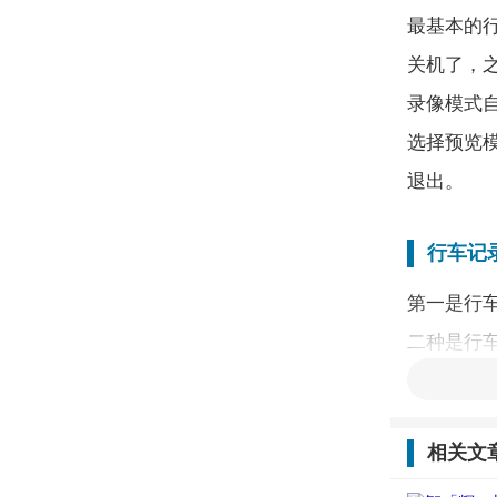
最基本的
关机了，
录像模式
选择预览
退出。
行车记
第一是行
二种是行
后，行车
有一个弊
相关文
时便无法