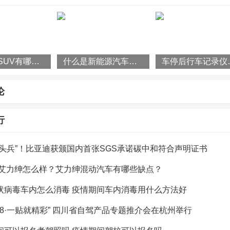
仪能记录的时间需要视内存卡的容量及所拍摄的视频分辨率而
就大，内存卡容量大能记录的时间就要更长。一般情况下，10
GB的内存卡可以记录90分钟，32GB内存卡可以记录180分钟；
记录360分钟。
国产小型SUV有哪些？2022款瑞虎3x怎么样？
什么是新能源汽车？国家为什么要大力发展新能源汽车？
车停后行车记
车记录仪保存的时间也是要看内存卡的容量及所拍摄的视频分
论
一般的行车记录仪都设置了循环录影，当内存满了之后会按照
盖早期的，并且没有被锁定的视频，如果内存卡比较小，而拍
行
大的话，是保存不了三天的。如果想要更长的保存时间，可以
排头兵”！比亚迪获颁国内首张SGS承诺碳中和符合声明证书
存卡，或者调低分辨率。
2款艾力绅怎么样？艾力绅混动汽车有哪些缺点？
低分辨率的话会影响所拍摄视频的清晰度，如果是跑长途的话
状病毒车内怎么消毒 疫情期间车内消毒用什么方法好
长时间的保存，可以适当调低分辨率；而如果是在市区行驶的
18·一贴就精彩” 四川省自驾产品专题推介会在杭州举行
持高分辨率，以求能拍摄得更清晰。最好的方式还是更换一张