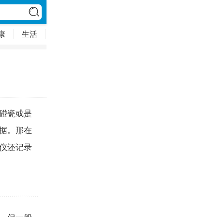
康
生活
教育文化
时尚娱乐
碰瓷或是
据。那在
仪还记录