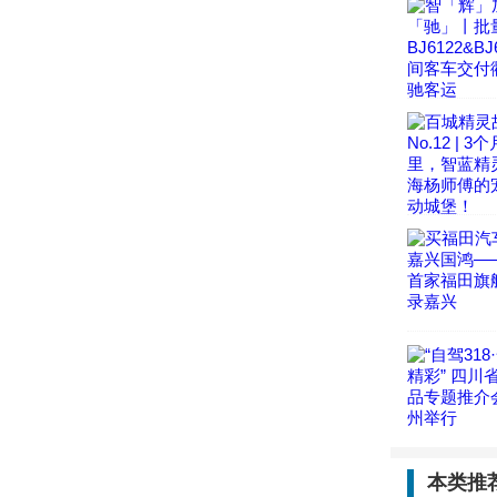
除此之外
功能。停
火后便自
动时自动
相比接常
对汽车电
成启动困
另外还有
也有顾虑
况，这时
行车记
本类推