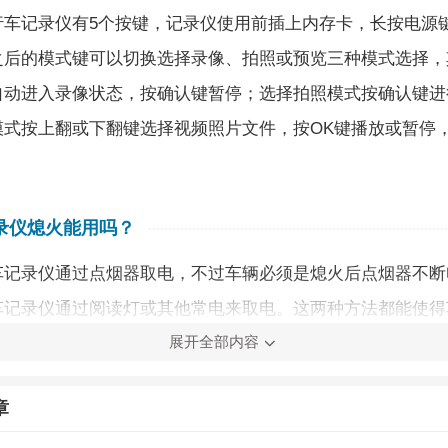
行车记录仪有5个按键，记录仪使用前插上内存卡，长按电源
之后的模式键可以切换选择录像、拍照或预览三种模式选择，
自动进入录像状态，按确认键暂停；选择拍照模式按确认键进
模式按上翻或下翻键选择视频照片文件，按OK键播放或暂停
录仪熄火能用吗？
车记录仪通过点烟器取电，不过车辆必须是熄火后点烟器不断
车记录仪通过阅读灯或其他常电来取电。这两种方法都能使得
展开全部内容
记录仪依然工作，简单来说就是24小时全天候工作。不过这
端，那就是行车记录仪一直取电导致电瓶亏电，那么下一次启
章
提供充足的电量。