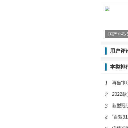
行车记录
高占的内存
辨率，16
内存卡可以
同样，行
用户评
定。因为
后自动覆
本类排
率又比较
1
再当“
容量的内
2
202
不过，调
3
新型冠
了获得更
4
“自驾3
还是要保