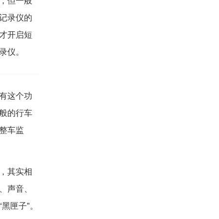
，但一般
记录仪的
才开启短
录仪。
有这个功
般的行车
整车监
，其实相
、声音、
黑匣子”。