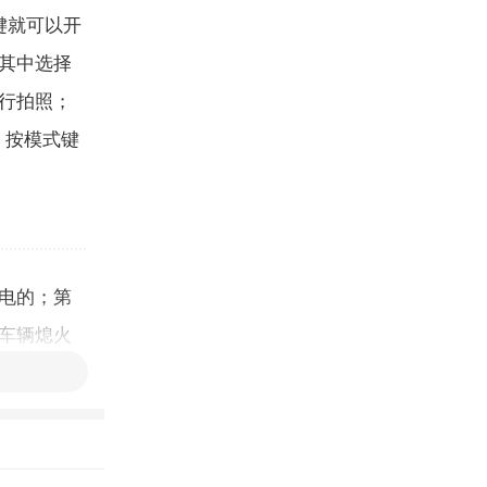
键就可以开
其中选择
行拍照；
，按模式键
电的；第
车辆熄火
两种方法都
动发动机