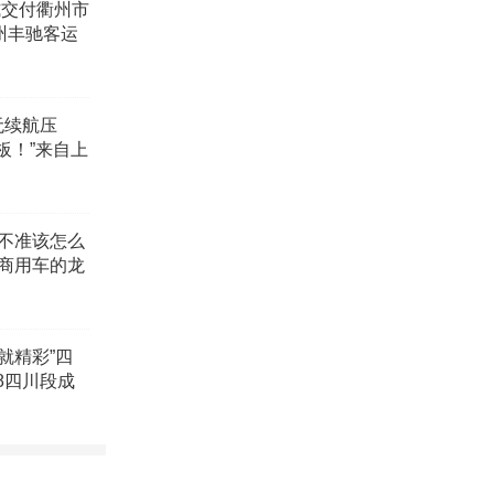
正式交付衢州市
动侦测）
州丰驰客运
。在车辆熄
异常或震
无续航压
花板！”来自上
电，也减少
亏电而造
不准该怎么
商用车的龙
主的用车
这种方法
就精彩”四
炸的情
8四川段成
彩的文旅产