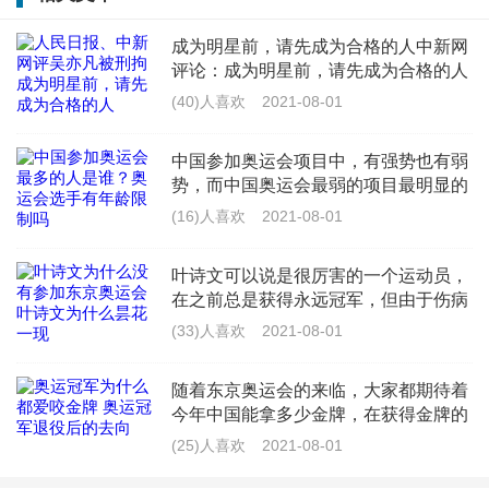
吴亦凡的瓜，所以不知道吴签什么梗，
其实吴签说的就是吴亦凡，因为他是一
(35)人喜欢
2021-08-01
成为明星前，请先成为合格的人中新网
个渴望爱情的单纯大男孩，热衷于女学
评论：成为明星前，请先成为合格的人
生，喜欢乖一点的对象， 把女孩子玩弄
本文转自【中国新闻网】；【成为明星
于
(40)人喜欢
2021-08-01
前，请先成为合格的人】31日，北京警
方发布消息，吴亦凡因涉嫌强奸罪，已
中国参加奥运会项目中，有强势也有弱
被依法
势，而中国奥运会最弱的项目最明显的
就是足球，这个项目我们总是很难得获
(16)人喜欢
2021-08-01
奖。那么，中国参加奥运会最多的人是
谁？一起来看看聚焦中国报道带来的介
叶诗文可以说是很厉害的一个运动员，
在之前总是获得永远冠军，但由于伤病
的原因，导致状态大跌，这次东京奥运
(33)人喜欢
2021-08-01
会没有叶诗文的身影也是正常的，叶诗
文有可能即将退役，具体可以看看聚焦
随着东京奥运会的来临，大家都期待着
中
今年中国能拿多少金牌，在获得金牌的
运动员中，网友们不得不发现，奥运冠
(25)人喜欢
2021-08-01
军都很爱咬金牌，这是有什么传统规矩
吗？下面，我们来看看聚焦中国报道带