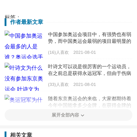
标签：
作者最新文章
中国参加奥运会项目中，有强势也有弱
势，而中国奥运会最弱的项目最明显的
就是足球，这个项目我们总是很难得获
(16)人喜欢
2021-08-01
奖。那么，中国参加奥运会最多的人是
谁？一起来看看聚焦中国报道带来的介
叶诗文可以说是很厉害的一个运动员，
在之前总是获得永远冠军，但由于伤病
的原因，导致状态大跌，这次东京奥运
(33)人喜欢
2021-08-01
会没有叶诗文的身影也是正常的，叶诗
文有可能即将退役，具体可以看看聚焦
随着东京奥运会的来临，大家都期待着
中
今年中国能拿多少金牌，在获得金牌的
运动员中，网友们不得不发现，奥运冠
展开全部内容
(25)人喜欢
2021-08-01
军都很爱咬金牌，这是有什么传统规矩
吗？下面，我们来看看聚焦中国报道带
吴签这个梗近期特别火，还有人没吃过
来的
相关文章