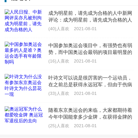
成为明星前，请先成为合格的人中新网
一，设定年龄下限的原因
评论：成为明星前，请先成为合格的人
本文转自【中国新闻网】；【成为明星
(40)人喜欢
2021-08-01
因为一些体育项目，需要大强度训练，对于正在发育中
前，请先成为合格的人】31日，北京警
方发布消息，吴亦凡因涉嫌强奸罪，已
的少年们来说，对身体不友好，不人道，所以经常会设
中国参加奥运会项目中，有强势也有弱
被依法
定年龄下限，这也是比较好理解的。比如体操运动，体
势，而中国奥运会最弱的项目最明显的
就是足球，这个项目我们总是很难得获
(16)人喜欢
2021-08-01
操体育组织设定的年龄下限是十六岁，十六岁以下的运
奖。那么，中国参加奥运会最多的人是
谁？一起来看看聚焦中国报道带来的介
动员不允许参加奥运会体操项目，当然。十六岁肯定把
叶诗文可以说是很厉害的一个运动员，
运动员所需要的训练时间包括进去了，毕竟奥运会在国
在之前总是获得永远冠军，但由于伤病
的原因，导致状态大跌，这次东京奥运
(33)人喜欢
2021-08-01
际上是一件大事，来自全国各地的优秀运动员都会参
会没有叶诗文的身影也是正常的，叶诗
文有可能即将退役，具体可以看看聚焦
赛，竞争十分大，而且又是为国争光的项目，自然是需
随着东京奥运会的来临，大家都期待着
中
要大量的运动时间的，出于为女孩子的身体发育考虑，
今年中国能拿多少金牌，在获得金牌的
运动员中，网友们不得不发现，奥运冠
(25)人喜欢
2021-08-01
将参赛年龄设定在十六岁以上，是比较合理的。跳水运
军都很爱咬金牌，这是有什么传统规矩
吗？下面，我们来看看聚焦中国报道带