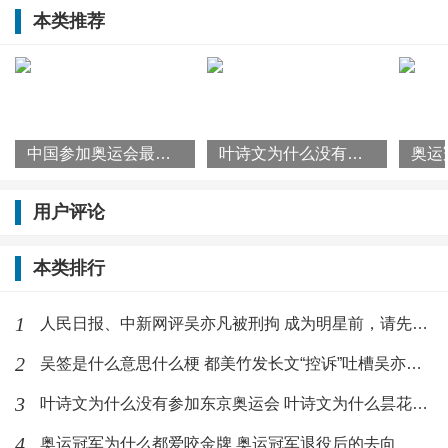
动年龄下限是十四岁，同样是出于身体发育考虑，毕竟
本类推荐
来的
这两个项目都需要长时间高强度的训练。
二，设定年龄上限的原因
设定年龄下限是考虑到少年们的身体发育，这很好理
中国参加奥运会最多的人是谁？奥运会选手有年龄限制吗
叶诗文为什么没有参加东京奥运会 叶诗文为什么昙花一现
解，但是为什么要设定年龄上限呢？我觉得原因之一
是，随着年龄的增长，运动员的身体素质开始下降，精
用户评论
力已经不足以支撑长时间高强度的训练，再加上运动员
本类排行
在多年高强度的训练中都多多少少受了大大小小的伤，
到了后面伤口都开始影响身体，即使很多运动员为了梦
1
人民日报、中新网评吴亦凡被刑拘 成为明星前，请先成为合格的人
想能忍受伤口带来的疼痛，但身体不能支撑他们继续追
2
吴签是什么意思什么梗 都美竹发长文“控诉”吐槽吴亦凡不行
逐梦想，而且强撑着身体训练会赔了夫人又折兵，不仅
3
叶诗文为什么没有参加东京奥运会 叶诗文为什么昙花一现
不能实现梦想，取得想要的成绩，还会落下一身伤病，
4
奥运冠军为什么都爱咬金牌 奥运冠军退役后的去向