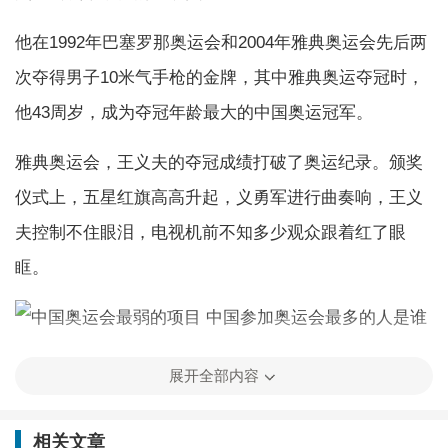
他在1992年巴塞罗那奥运会和2004年雅典奥运会先后两
次夺得男子10米气手枪的金牌，其中雅典奥运夺冠时，
他43周岁，成为夺冠年龄最大的中国奥运冠军。
雅典奥运会，王义夫的夺冠成绩打破了奥运纪录。颁奖
仪式上，五星红旗高高升起，义勇军进行曲奏响，王义
夫控制不住眼泪，电视机前不知多少观众跟着红了眼
眶。
奥运会选手年龄限制
展开全部内容
一般是没有的，但如果单项体育组织向国际奥委会申
相关文章
请，那么经过批准以后，是可以设定年龄上下限的。