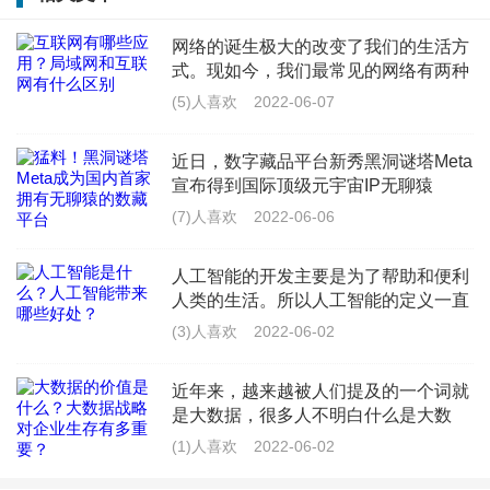
山大学人工智能数字政务研究组等。黑洞谜塔Meta积极
为消费者构建富有“体验美学”的商业场景，探索中国传
网络的诞生极大的改变了我们的生活方
式。现如今，我们最常见的网络有两种
统文化IP的商业应用。同步推进与广轻工美港等省属国
类型，一种是局域网，一种是互联网。
(5)人喜欢
2022-06-07
企工艺美术中心合作支持新锐青年艺术家的作品数字
那对于局域网和互联网你了解吗？两者
之间有什么关系呢？下文就让我们来一
化，激励更多青年艺术家专注于自己喜欢的创作表达。
近日，数字藏品平台新秀黑洞谜塔Meta
宣布得到国际顶级元宇宙IP无聊猿
#4089的独家授权，将以二创形式上线
此次与无聊猿#4089的合作，再一次彰显了黑洞谜塔
(7)人喜欢
2022-06-06
平台，据了解，黑洞谜塔Meta除了拥有
Meta与众不同的国际化色彩与鲜明个性，此前黑洞谜塔
无聊猿，还有多个OpenSea的顶流IP，
人工智能的开发主要是为了帮助和便利
未来会作
Meta已发布了Yuga Labs旗下Meebits系列盲盒。黑洞谜
人类的生活。所以人工智能的定义一直
以来都是以“协助人类”而存在的。人工
塔Meta创始人介绍称，“我们清楚地看到Web 3.0的发展
(3)人喜欢
2022-06-02
智能促进人类社会进步、经济建设和提
潜力以及版权作品数字转化的方兴未艾，数字藏品是一
升人们生活水平等方面起到越来越重要
近年来，越来越被人们提及的一个词就
的作
个打破时空限制的载体，百花齐放的同时也需要注重质
是大数据，很多人不明白什么是大数
据，对此一头雾水。大数据字面理解就
量和内涵。黑洞谜塔Meta通过多样化的数字藏品发行，
(1)人喜欢
2022-06-02
是大的一些数据库，深层意思就是所涉
希望引导参与者关注更多元的区块链技术和中国传统文
及的资料量规模巨大到无法透过目前主