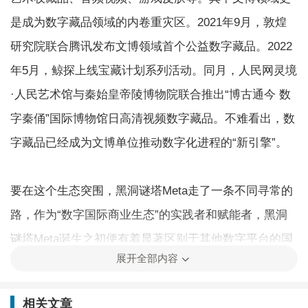
是成为数字藏品领域的内卷重灾区。2021年9月，敦煌
研究院联合腾讯发布文博领域首个公益数字藏品。2022
年5月，鲸探上线宝藏计划系列活动。同月，人民网灵境
·人民艺术馆与秦始皇帝陵博物院联合推出“博古通今 数
字秦俑”国际博物馆日高清视频数字藏品。不难看出，数
字藏品已经成为文博单位推动数字化进程的“新引擎”。
要在这个生态突围，黑洞谜塔Meta走了一条不同寻常的
路，作为“数字国际商业生态”的实践者和赋能者，黑洞
谜塔Meta诞生之初便有着显著区别于其他数字平台的国
展开全部内容
际化基因，核心创始成员来自世界名校、新加坡人工智
能资深区块链技术专家、粤港澳国家应用数学中心、中
相关文章