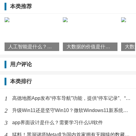
本类推荐
化，在实践中探寻数字文创与现实交互的健康发展之
路，真正达到文化的传承与时代的进步同频共振。”
Yuga Labs旗下Meebits已经在黑洞谜塔Meta出道过一
人工智能是什么？人工智能带来哪些好处？
大数据的价值是什么？大数据战略对企业生存有多重要？
次。
用户评论
此为黑洞谜塔已发布了Yuga Labs旗下Meebits系列盲
本类排行
盒。
黑洞谜塔Meta创始人还表示：元宇宙概念很大，有国外
1
高德地图App发布“停车导航”功能，提供“停车记录”、“停车预约”功能
的生态，也有中国的生态 ，黑洞谜塔Meta的定位要弯道
2
升级Win11还是坚守Win10？微软Windows11新系统缺失功能盘点
超车，必须立足中国，但也要拥抱世界。我们分两条腿
3
app界面设计是什么？需要学习什么UI软件
走路，在国内最终还是回归到有产业背景的商业生态，
4
猛料！黑洞谜塔Meta成为国内首家拥有无聊猿的数藏平台