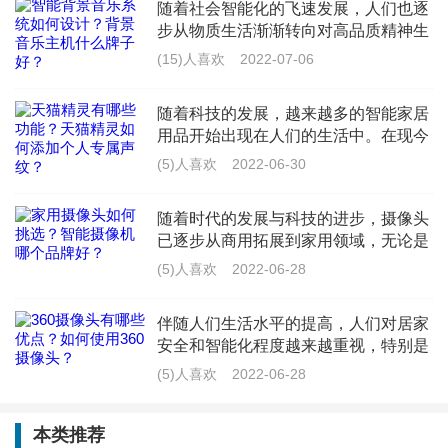
随着社会智能化的飞速发展，人们也逐
能通过单一设备掌控全局，为视频拍摄提供更多可能，
步从物质生活渐渐转向对高品质精神生
活的向往。作为智能化家居系列的核心
(15)人喜欢
2022-07-06
让普通人也能掌握专业的拍摄技巧，轻松拍出一部大
——背景音乐，已经成为时代热宠。因
此，不论是音响厂商亦
片。
随着科技的发展，越来越多的智能家居
用品开始出现在人们的生活中。在现今
华为nova9系列手机新增照片、视频关键字混合搜索功
的国内外市场上，智能产品总是受到广
(5)人喜欢
2022-06-30
大用户群的喜爱和拥护，天猫精灵是阿
能，通过事件标签、视频内AI识别，可以在图库中轻松
里巴巴集团推出的一款智能语音音
随着时代的发展与科技的进步，摄像头
搜索出目标照片和视频素材。同时我们无需下载第三方
已逐步从商用拓展到家用领域，无论是
应用，在图库中找到所需的视频素材后只需通过“一键成
出于安防的考虑还是出于看护老人/小
(5)人喜欢
2022-06-28
孩/宠物的考虑，家用智能摄像头都是你
片”功能，便可为视频作品增加滤镜、背景音乐等。
不二的选择。市面上的品牌型号也
伴随人们生活水平的提高，人们对居家
这款手机还内置了花瓣剪辑应用，其中拥有丰富的剪辑
安全和智能化程度越来越重视，特别是
大部分时间在单位工作外出的人们，如
故事模板、多样化的视频主题和曲风多样的音乐(基于华
(5)人喜欢
2022-06-28
何千里之外随时掌控家中安防、老人身
为音乐曲库)，可实现简单上手的剪辑体验，真正实
体健康和儿童安全、宠物行踪等情
本类推荐
现“随拍随剪”。