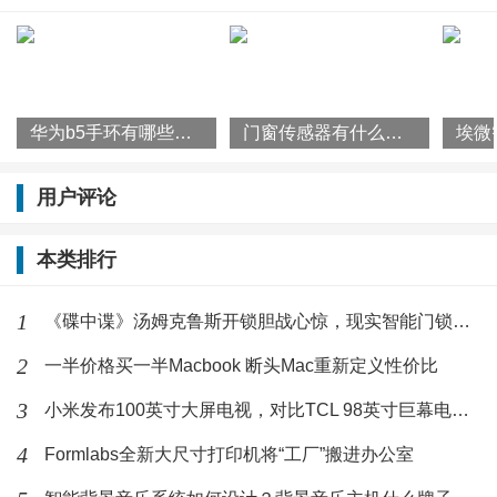
华为nova9系列外观如何？
华为b5手环有哪些特征？华为b5手环的功能
门窗传感器有什么作用？门窗传感器使用原理是什么？
华为已经推出了P50系列旗舰手机，双圆环的设计令人
印象深刻，整体的配置也保持了华为旗舰一贯的水准，
用户评论
除了缺失的5G网络也成为其最大的遗憾。不过在如此的
本类排行
困难的情况下交出这样的产品已实属不易，华为P50Pro
也成为麒麟9000绝版旗舰。
1
《碟中谍》汤姆克鲁斯开锁胆战心惊，现实智能门锁更令人惊奇
2
一半价格买一半Macbook 断头Mac重新定义性价比
此次发布的nova9系列主打时尚外观和拍照能力，定位
中高端市场。通过华为放出的渲染图能看出nova9 的外
3
小米发布100英寸大屏电视，对比TCL 98英寸巨幕电视谁更强？
观设计十分眼熟，其同样采用了双圆环四摄的后摄设
4
Formlabs全新大尺寸打印机将“工厂”搬进办公室
计。这个设计也被用在荣耀50系列的机型上，事实上